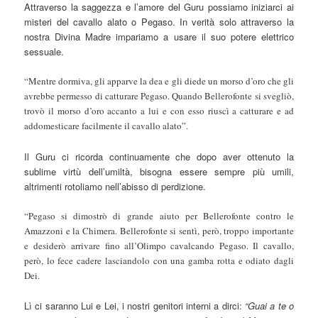
Attraverso la saggezza e l’amore del Guru possiamo iniziarci ai
misteri del cavallo alato o Pegaso. In verità solo attraverso la
nostra Divina Madre impariamo a usare il suo potere elettrico
sessuale.
“Mentre dormiva, gli apparve la dea e gli diede un morso d’oro che gli
avrebbe permesso di catturare Pegaso. Quando Bellerofonte si svegliò,
trovò il morso d’oro accanto a lui e con esso riuscì a catturare e ad
addomesticare facilmente il cavallo alato”.
Il Guru ci ricorda continuamente che dopo aver ottenuto la
sublime virtù dell’umiltà, bisogna essere sempre più umili,
altrimenti rotoliamo nell’abisso di perdizione.
“Pegaso si dimostrò di grande aiuto per Bellerofonte contro le
Amazzoni e la Chimera. Bellerofonte si sentì, però, troppo importante
e desiderò arrivare fino all’Olimpo cavalcando Pegaso. Il cavallo,
però, lo fece cadere lasciandolo con una gamba rotta e odiato dagli
Dei.
Lì ci saranno Lui e Lei, i nostri genitori interni a dirci:
“Guai a te o