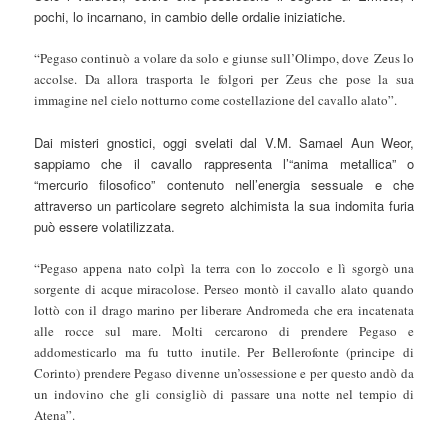
pochi, lo incarnano, in cambio delle ordalie iniziatiche.
“Pegaso continuò a volare da solo e giunse sull’Olimpo, dove Zeus lo
accolse. Da allora trasporta le folgori per Zeus che pose la sua
immagine nel cielo notturno come costellazione del cavallo alato”.
Dai misteri gnostici, oggi svelati dal V.M. Samael Aun Weor,
sappiamo che il cavallo rappresenta l’“anima metallica” o
“mercurio filosofico” contenuto nell’energia sessuale e che
attraverso un particolare segreto alchimista la sua indomita furia
può essere volatilizzata.
“Pegaso appena nato colpì la terra con lo zoccolo e lì sgorgò una
sorgente di acque miracolose. Perseo montò il cavallo alato quando
lottò con il drago marino per liberare Andromeda che era incatenata
alle rocce sul mare. Molti cercarono di prendere Pegaso e
addomesticarlo ma fu tutto inutile. Per Bellerofonte (principe di
Corinto) prendere Pegaso divenne un’ossessione e per questo andò da
un indovino che gli consigliò di passare una notte nel tempio di
Atena”.