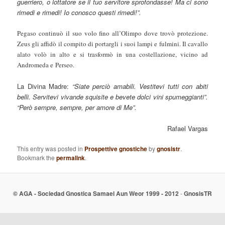
guerriero, o lottatore se il tuo servitore sprofondasse! Ma ci sono
rimedi e rimedi! Io conosco questi rimedi!”.
Pegaso continuò il suo volo fino all’Olimpo dove trovò protezione.
Zeus gli affidò il compito di portargli i suoi lampi e fulmini. Il cavallo
alato volò in alto e si trasformò in una costellazione, vicino ad
Andromeda e Perseo.
La Divina Madre:
“Siate perciò amabili. Vestitevi tutti con abiti
belli. Servitevi vivande squisite e bevete dolci vini spumeggianti”.
“Però sempre, sempre, per amore di Me”.
Rafael Vargas
This entry was posted in
Prospettive gnostiche
by
gnosistr
.
Bookmark the
permalink
.
© AGA - Sociedad Gnostica Samael Aun Weor 1999 - 2012
-
GnosisTR