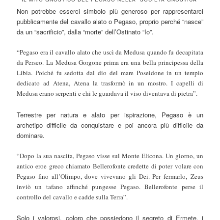
Non potrebbe esserci simbolo più generoso per rappresentarci
pubblicamente del cavallo alato o Pegaso, proprio perché “nasce”
da un “sacrificio”, dalla “morte” dell’Ostinato “Io”.
“Pegaso era il cavallo alato che uscì da Medusa quando fu decapitata
da Perseo. La Medusa Gorgone prima era una bella principessa della
Libia. Poiché fu sedotta dal dio del mare Poseidone in un tempio
dedicato ad Atena, Atena la trasformò in un mostro. I capelli di
Medusa erano serpenti e chi le guardava il viso diventava di pietra”.
Terrestre per natura e alato per ispirazione, Pegaso è un
archetipo difficile da conquistare e poi ancora più difficile da
dominare.
“Dopo la sua nascita, Pegaso visse sul Monte Elicona. Un giorno, un
antico eroe greco chiamato Bellerofonte credette di poter volare con
Pegaso fino all’Olimpo, dove vivevano gli Dei. Per fermarlo, Zeus
inviò un tafano affinché pungesse Pegaso. Bellerofonte perse il
controllo del cavallo e cadde sulla Terra”.
Solo i valorosi, coloro che possiedono il segreto di Ermete, i