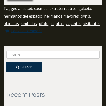
Tagged
amistad
,
cosmos
,
extraterrestres
,
galaxia
,
hermanos del espacio
,
hermanos mayores
,
ovnis
,
planetas
,
simbolos
,
ufologia
,
ufos
,
viajantes
,
visitantes
Leave a comment
Search
Recent Posts