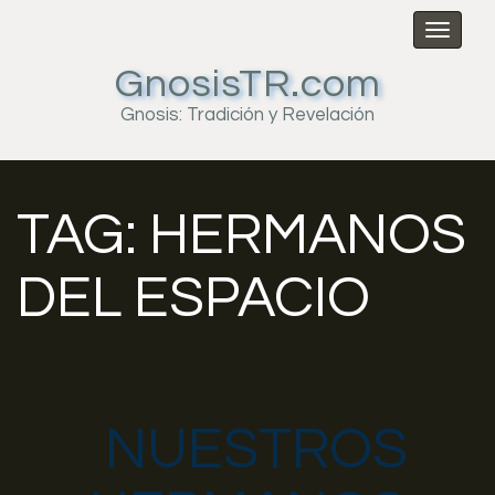
Toggl
naviga
GnosisTR.com
Gnosis: Tradición y Revelación
TAG:
HERMANOS
DEL ESPACIO
NUESTROS