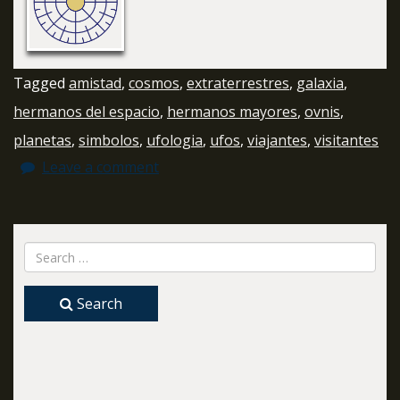
Tagged
amistad
,
cosmos
,
extraterrestres
,
galaxia
,
hermanos del espacio
,
hermanos mayores
,
ovnis
,
planetas
,
simbolos
,
ufologia
,
ufos
,
viajantes
,
visitantes
Leave a comment
Search