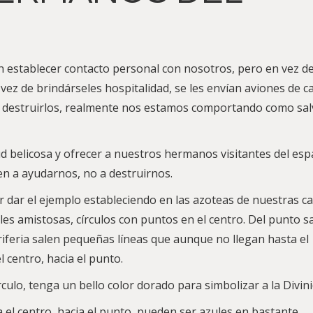
n establecer contacto personal con nosotros, pero en vez d
vez de brindárseles hospitalidad, se les envían aviones de c
a destruirlos, realmente nos estamos comportando como sal
d belicosa y ofrecer a nuestros hermanos visitantes del esp
en a ayudarnos, no a destruirnos.
ar el ejemplo estableciendo en las azoteas de nuestras ca
les amistosas, círculos con puntos en el centro. Del punto s
periferia salen pequeñas líneas que aunque no llegan hasta el
 centro, hacia el punto.
rculo, tenga un bello color dorado para simbolizar a la Divini
ia el centro, hacia el punto, pueden ser azules en bastante