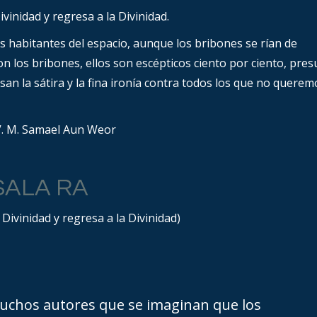
ivinidad y regresa a la Divinidad.
s habitantes del espacio, aunque los bribones se rían de
on los bribones, ellos son escépticos ciento por ciento, pr
san la sátira y la fina ironía contra todos los que no querem
. M. Samael Aun Weor
SALA RA
 Divinidad y regresa a la Divinidad)
muchos autores que se imaginan que los