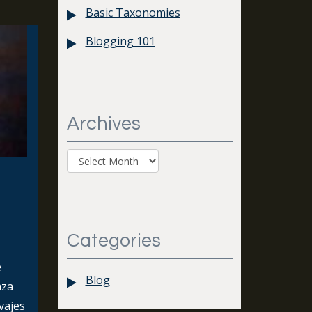
Basic Taxonomies
Blogging 101
Archives
Archives
Categories
e
Blog
aza
vajes