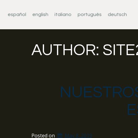
español
english
italiano
português
deutsch
AUTHOR:
SITE
NUESTRO
E
Posted on
May 8, 2019