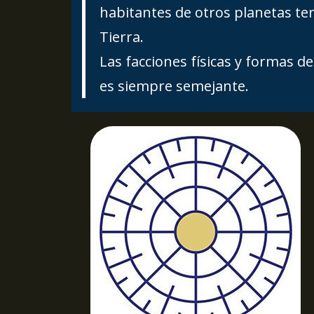
habitantes de otros planetas te
Tierra.
Las facciones físicas y formas d
es siempre semejante.