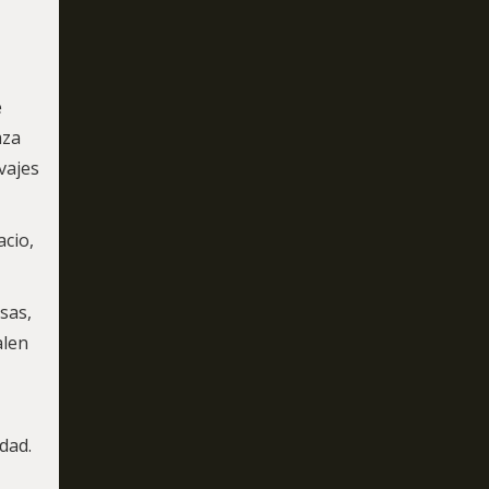
e
aza
vajes
acio,
sas,
alen
dad.