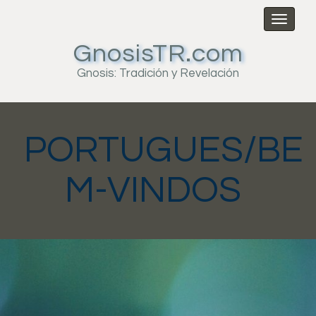
Toggl
naviga
GnosisTR.com
Gnosis: Tradición y Revelación
PORTUGUES/BE
M-VINDOS